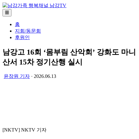
☰
홈
지회/동문회
후원인
남강고 16회 ‘몸부림 산악회’ 강화도 마니
산서 15차 정기산행 실시
윤장원 기자
· 2026.06.13
0:00
0.75×
1×
1.5×
2×
[NKTV] NKTV 기자