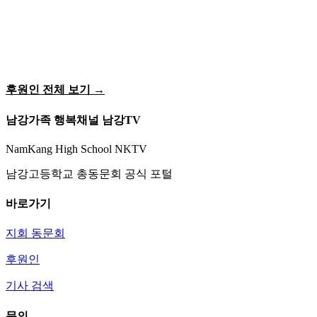
후원인 전체 보기 →
남강가족 행복채널 남강TV
NamKang High School NKTV
남강고등학교 총동문회 공식 포털
바로가기
지회 동문회
후원인
기사 검색
문의